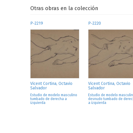
Otras obras en la colección
P-2219
P-2220
Vicent Cortina, Octavio
Vicent Cortina, Octavio
Salvador
Salvador
Estudio de modelo masculino
Estudio de modelo masculi
tumbado de derecha a
desnudo tumbado de dere
izquierda
a izquierda