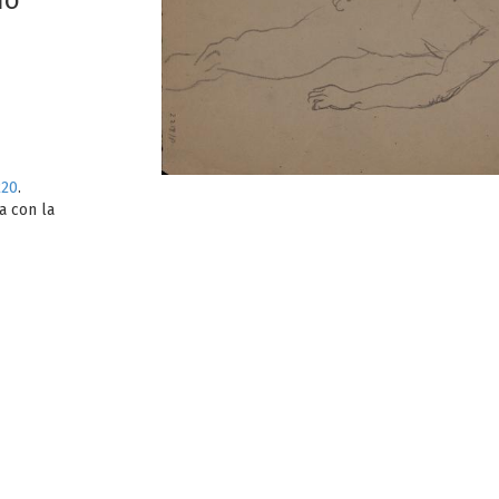
do
220
.
a con la