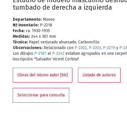
Estudio de modelo masculino desnu
tumbado de derecha a izquierda
Departamento:
Museo
Nº Inventario:
P-2218
Fecha:
ca. 1930-1935
Medidas:
244 x 361 mm
Técnica:
Papel verjurado ahuesado. Carboncillo.
Observaciones:
Relacionado con
P-2202
,
P-2203
,
P-2219
y
P-2
Los dibujos
P-2187
al
P-2242
estaban agrupados en una carpet
inscripción: "Salvador Vicent Cortina".
Obras del mismo autor [66]
Listado de autores
Seleccionar para consulta