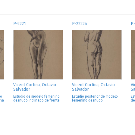
P-2221
P-2222a
P
Vicent Cortina, Octavio
Vicent Cortina, Octavio
Vi
Salvador
Salvador
Sa
no
Estudio de modelo femenino
Estudio posterior de modelo
Es
cha
desnudo inclinado de frente
femenino desnudo
de