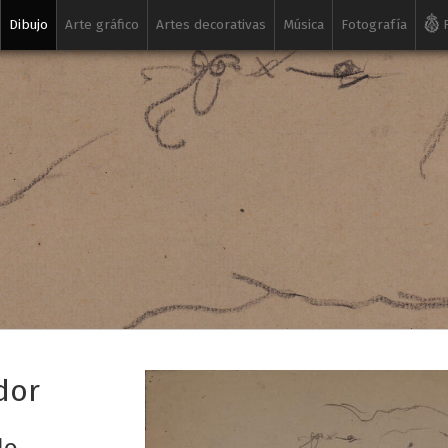
Dibujo
Arte gráfico
Artes decorativas
Música
Fotografía
R
dor