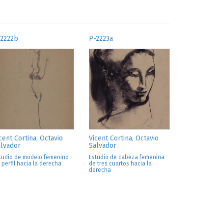
-2222b
P-2223a
cent Cortina, Octavio
Vicent Cortina, Octavio
lvador
Salvador
tudio de modelo femenino
Estudio de cabeza femenina
 perfil hacia la derecha
de tres cuartos hacia la
derecha