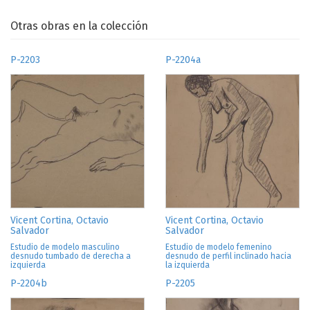
Otras obras en la colección
P-2203
P-2204a
Vicent Cortina, Octavio
Vicent Cortina, Octavio
Salvador
Salvador
Estudio de modelo masculino
Estudio de modelo femenino
desnudo tumbado de derecha a
desnudo de perfil inclinado hacia
izquierda
la izquierda
P-2204b
P-2205