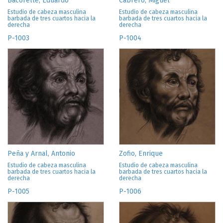
Bacorelle, Eduardo
Cabrero, Miguel
Estudio de cabeza masculina
Estudio de cabeza masculina
barbada de tres cuartos hacia la
barbada de tres cuartos hacia la
derecha
derecha
P-1003
P-1004
Peña y Arnal, Antonio
Zofio, Enrique
Estudio de cabeza masculina
Estudio de cabeza masculina
barbada de tres cuartos hacia la
barbada de tres cuartos hacia la
derecha
derecha
P-1005
P-1006