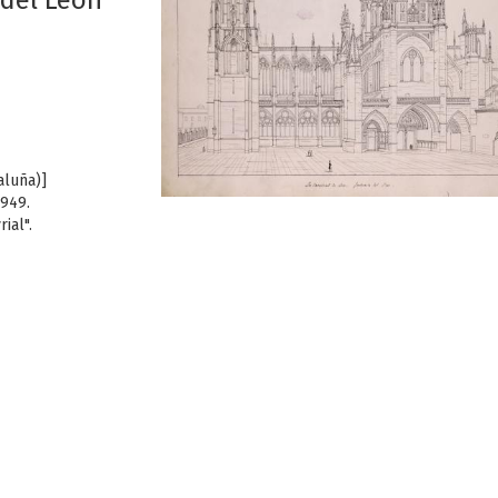
 del León
aluña)]
1949.
ial".