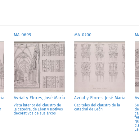
MA-0699
MA-0700
M
ría
Avrial y Flores, José María
Avrial y Flores, José María
Av
Vista interior del claustro de
Capiteles del claustro de la
Se
n
la catedral de Léon y motivos
catedral de León
de
decorativos de sus arcos
ca
fe
Nu
cl
Le