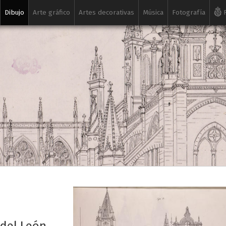
Dibujo
Arte gráfico
Artes decorativas
Música
Fotografía
R