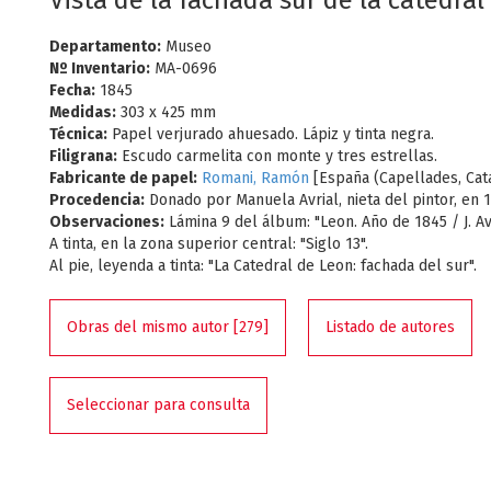
Vista de la fachada sur de la catedral
Departamento:
Museo
Nº Inventario:
MA-0696
Fecha:
1845
Medidas:
303 x 425 mm
Técnica:
Papel verjurado ahuesado. Lápiz y tinta negra.
Filigrana:
Escudo carmelita con monte y tres estrellas.
Fabricante de papel:
Romani, Ramón
[España (Capellades, Cat
Procedencia:
Donado por Manuela Avrial, nieta del pintor, en 
Observaciones:
Lámina 9 del álbum: "Leon. Año de 1845 / J. Avr
A tinta, en la zona superior central: "Siglo 13".
Al pie, leyenda a tinta: "La Catedral de Leon: fachada del sur".
Obras del mismo autor [279]
Listado de autores
Seleccionar para consulta