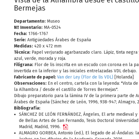
Vista de la Alhambra desde el castillo
Bermejas
Departamento:
Museo
Nº Inventario:
MA-0524
Fecha:
1766-1767
Serie:
Antigüedades Árabes de España
Medidas:
420 x 472 mm
Técnica:
Papel verjurado agarbanzado claro. Lápiz, tinta negra 
azul, verde, morada y roja.
Filigrana:
Flor de lis inscrita en un escudo con corona en la pa
invertida en la inferior y las iniciales entrelazadas VDL debajo.
Fabricante de papel:
Van der Ley (Flor de lis VDL)
[Holanda]
Observaciones:
En el centro, cartela con la leyenda: "Vista de 
la Alhambra / desde el castillo de Torres Bermejas".
Dibujo preparatorio para la lámina IV de la primera parte de 
Árabes de España (Sánchez de León, 1996, 938-947; Almagro, 201
Bibliografía:
SÁNCHEZ DE LEÓN FERNÁNDEZ, Ángeles, El arte medieval y 
de Bellas Artes de San Fernando, Tesis Doctoral Universid
Madrid, Madrid, 1996.
ALMAGRO GORBEA, Antonio (ed.), El legado de al-Ándalus: l