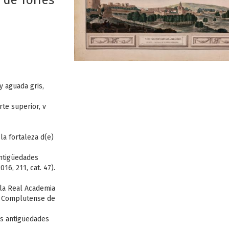
 de Torres
y aguada gris,
rte superior, v
la fortaleza d(e)
Antigüedades
6, 211, cat. 47).
la Real Academia
ad Complutense de
as antigüedades