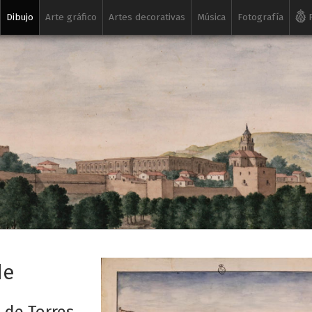
Dibujo
Arte gráfico
Artes decorativas
Música
Fotografía
R
de