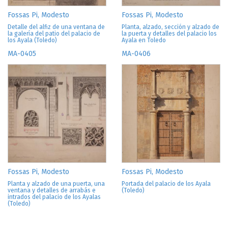
Fossas Pi, Modesto
Fossas Pi, Modesto
Detalle del alfiz de una ventana de
Planta, alzado, sección y alzado de
la galería del patio del palacio de
la puerta y detalles del palacio los
los Ayala (Toledo)
Ayala en Toledo
MA-0405
MA-0406
Fossas Pi, Modesto
Fossas Pi, Modesto
Planta y alzado de una puerta, una
Portada del palacio de los Ayala
ventana y detalles de arrabás e
(Toledo)
intrados del palacio de los Ayalas
(Toledo)