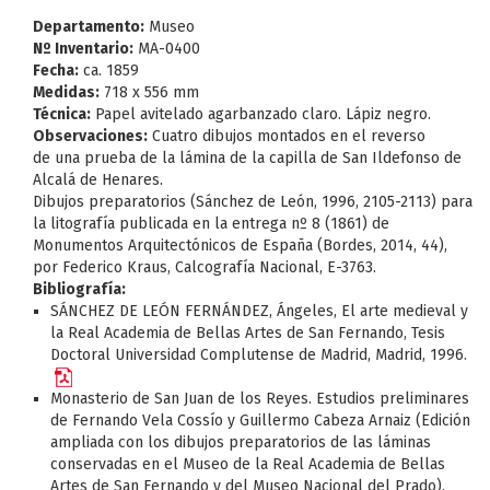
Departamento:
Museo
Nº Inventario:
MA-0400
Fecha:
ca. 1859
Medidas:
718 x 556 mm
Técnica:
Papel avitelado agarbanzado claro. Lápiz negro.
Observaciones:
Cuatro dibujos montados en el reverso
de una prueba de la lámina de la capilla de San Ildefonso de
Alcalá de Henares.
Dibujos preparatorios (Sánchez de León, 1996, 2105-2113) para
la litografía publicada en la entrega nº 8 (1861) de
Monumentos Arquitectónicos de España (Bordes, 2014, 44),
por Federico Kraus, Calcografía Nacional, E
-3763.
Bibliografía:
SÁNCHEZ DE LEÓN FERNÁNDEZ, Ángeles, El arte medieval y
la Real Academia de Bellas Artes de San Fernando, Tesis
Doctoral Universidad Complutense de Madrid, Madrid, 1996.
Monasterio de San Juan de los Reyes. Estudios preliminares
de Fernando Vela Cossío y Guillermo Cabeza Arnaiz (Edición
ampliada con los dibujos preparatorios de las láminas
conservadas en el Museo de la Real Academia de Bellas
Artes de San Fernando y del Museo Nacional del Prado),