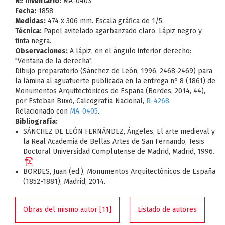
Nº Inventario:
MA-0403
Fecha:
1858
Medidas:
474 x 306 mm. Escala gráfica de 1/5.
Técnica:
Papel avitelado agarbanzado claro. Lápiz negro y
tinta negra.
Observaciones:
A lápiz, en el ángulo inferior derecho:
"Ventana de la derecha".
Dibujo preparatorio (Sánchez de León, 1996, 2468-2469) para
la lámina al aguafuerte publicada en la entrega nº 8 (1861) de
Monumentos Arquitectónicos de España (Bordes, 2014, 44),
por Esteban Buxó, Calcografía Nacional,
R-4268
.
Relacionado con
MA-0405
.
Bibliografía:
SÁNCHEZ DE LEÓN FERNÁNDEZ, Ángeles, El arte medieval y
la Real Academia de Bellas Artes de San Fernando, Tesis
Doctoral Universidad Complutense de Madrid, Madrid, 1996.
BORDES, Juan (ed.), Monumentos Arquitectónicos de España
(1852-1881), Madrid, 2014.
Obras del mismo autor [11]
Listado de autores