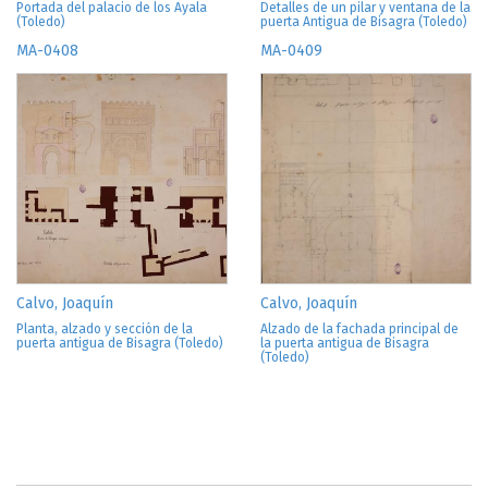
Portada del palacio de los Ayala
Detalles de un pilar y ventana de la
(Toledo)
puerta Antigua de Bisagra (Toledo)
MA-0408
MA-0409
Calvo, Joaquín
Calvo, Joaquín
Planta, alzado y sección de la
Alzado de la fachada principal de
puerta antigua de Bisagra (Toledo)
la puerta antigua de Bisagra
(Toledo)