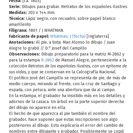
Fecha:
[ca. 1803]
Serie:
Dibujos para grabar. Retratos de los españoles ilustres
Medidas:
203 x 144 mm.
Técnica:
Lápiz negro, con recuadro, sobre papel blanco
amarillento
Filigrana:
1801 / J WHATMAN.
Fabricante de papel:
Whatman, J (fecha)
[Inglaterra]
Anotaciones:
Al pie, a tinta: Man Alonso lo dibujo / Juan
n
Alegre lo grabó // D.
Josef del Campillo
Observaciones:
Dibujo preparatorio para la matriz M-2862 y
para la estampa
R-2862
de Manuel Alegre, perteneciente a la
colección
Retratos de los españoles ilustres, con un epítome de
sus vidas,
y que
s
e conservan en la Calcografía Nacional.
El político José del Campillo se representa de pie, de más de
medio cuerpo, mirando al frente, con la cruz de Santiago y
espada, con peluca, ante una abertura que da al campo.
En la estampa, el grabador ha insistido más en los detalles y
adornos de la casaca. Un árbol en la parte superior derecha
del dibujo no aparece en ella.
El hecho de que aparezca al pie también el nombre del
grabador, hace suponer que estas inscripciones son algo
posteriores al dibujo. Esto explicaría el error del cambio de
nombres entre dibujante y grabador. Posiblemente se copió