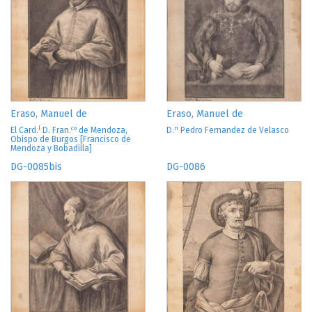
Eraso, Manuel de
Eraso, Manuel de
l
co
n
El Card.
D.
Fran.
de Mendoza,
D.
Pedro Fernandez de Velasco
Obispo de Burgos [Francisco de
Mendoza y Bobadilla]
DG-0085bis
DG-0086