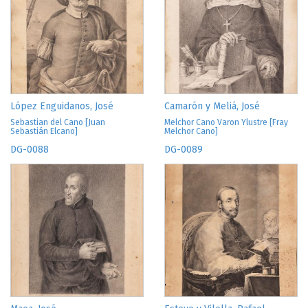
López Enguidanos, José
Camarón y Meliá, José
Sebastian del Cano [Juan
Melchor Cano Varon Ylustre [Fray
Sebastián Elcano]
Melchor Cano]
DG-0088
DG-0089