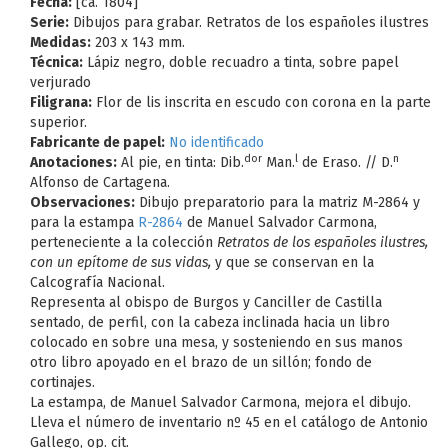
Fecha:
[ca. 1804]
Serie:
Dibujos para grabar. Retratos de los españoles ilustres
Medidas:
203 x 143 mm.
Técnica:
Lápiz negro, doble recuadro a tinta, sobre papel
verjurado
Filigrana:
Flor de lis inscrita en escudo con corona en la parte
superior.
Fabricante de papel:
No identificado
dor
l
n
Anotaciones:
Al pie, en tinta: Dib.
Man.
de Eraso. // D.
Alfonso de Cartagena.
Observaciones:
Dibujo preparatorio para la matriz M-2864 y
para la estampa
R-2864
de Manuel Salvador Carmona,
perteneciente a la colección
Retratos de los españoles ilustres,
con un epítome de sus vidas,
y que
s
e conservan en la
Calcografía Nacional.
Representa al obispo de Burgos y Canciller de Castilla
sentado, de perfil, con la cabeza inclinada hacia un libro
colocado en sobre una mesa, y sosteniendo en sus manos
otro libro apoyado en el brazo de un sillón; fondo de
cortinajes.
La estampa, de Manuel Salvador Carmona, mejora el dibujo.
Lleva el número de inventario nº 45 en el catálogo de Antonio
Gallego, op. cit.