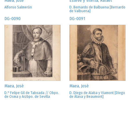
Maea, José
Esteve y Vilella, Rafael
Alfonso Salmerón
D. Bernardo de Balbuena [Bernardo
de Valbuena]
DG-0090
DG-0091
Maea, José
Maea, José
n
D.
Felipe Gil de Taboada // Obpo.
D. Diego de Alaba y Viamont [Diego
de Osma y Arzbpo. de Sevilla
de Álava y Beaumont]