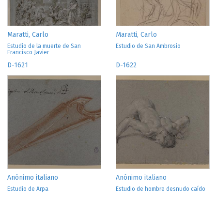
Maratti, Carlo
Maratti, Carlo
Estudio de la muerte de San
Estudio de San Ambrosio
Francisco Javier
D-1621
D-1622
Anónimo italiano
Anónimo italiano
Estudio de Arpa
Estudio de hombre desnudo caído