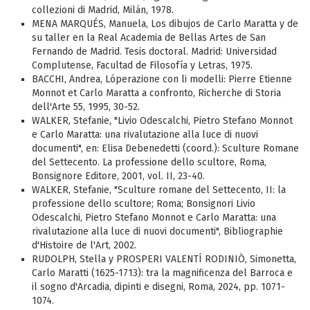
collezioni di Madrid, Milán, 1978.
MENA MARQUÉS, Manuela, Los dibujos de Carlo Maratta y de
su taller en la Real Academia de Bellas Artes de San
Fernando de Madrid. Tesis doctoral. Madrid: Universidad
Complutense, Facultad de Filosofía y Letras, 1975.
BACCHI, Andrea, Lóperazione con li modelli: Pierre Etienne
Monnot et Carlo Maratta a confronto, Richerche di Storia
dell'Arte 55, 1995, 30-52.
WALKER, Stefanie, "Livio Odescalchi, Pietro Stefano Monnot
e Carlo Maratta: una rivalutazione alla luce di nuovi
documenti", en: Elisa Debenedetti (coord.): Sculture Romane
del Settecento. La professione dello scultore, Roma,
Bonsignore Editore, 2001, vol. II, 23-40.
WALKER, Stefanie, "Sculture romane del Settecento, II: la
professione dello scultore; Roma; Bonsignori Livio
Odescalchi, Pietro Stefano Monnot e Carlo Maratta: una
rivalutazione alla luce di nuovi documenti", Bibliographie
d'Histoire de l'Art, 2002.
RUDOLPH, Stella y PROSPERI VALENTÍ RODINIÒ, Simonetta,
Carlo Maratti (1625-1713): tra la magnificenza del Barroca e
il sogno d'Arcadia, dipinti e disegni, Roma, 2024, pp. 1071-
1074.