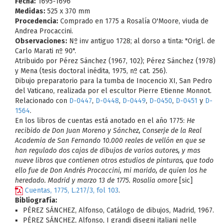
Fecha:
1695-1696
Medidas:
525 x 370 mm
Procedencia:
Comprado en 1775 a Rosalía O'Moore, viuda de
Andrea Procaccini.
Observaciones:
Nº inv antiguo 1728; al dorso a tinta: "Origl. de
Carlo Marati nº 90".
Atribuido por Pérez Sánchez (1967, 102); Pérez Sánchez (1978)
y Mena (tesis doctoral inédita, 1975, nº cat. 256).
Dibujo preparatorio para la tumba de Inocencio XI, San Pedro
del Vaticano, realizada por el escultor Pierre Etienne Monnot.
Relacionado con
D-0447
,
D-0448
,
D-0449
,
D-0450
,
D-0451
y
D-
1564
.
En los libros de cuentas está anotado en el año 1775:
He
recibido de Don Juan Moreno y Sánchez, Conserje de la Real
Academia de San Fernando 10.000 reales de vellón en que se
han regulado dos cajas de dibujos de varios autores, y mas
nueve libros que contienen otros estudios de pinturas, que todo
ello fue de Don Andrés Procaccini, mi marido, de quien los he
heredado. Madrid y marzo 13 de 1775. Rosalia omore
[sic]
Cuentas, 1775, L.217/3, fol 103
.
Bibliografía:
PÉREZ SÁNCHEZ, Alfonso, Catálogo de dibujos, Madrid, 1967.
PÉREZ SÁNCHEZ, Alfonso, I grandi disegni italiani nelle