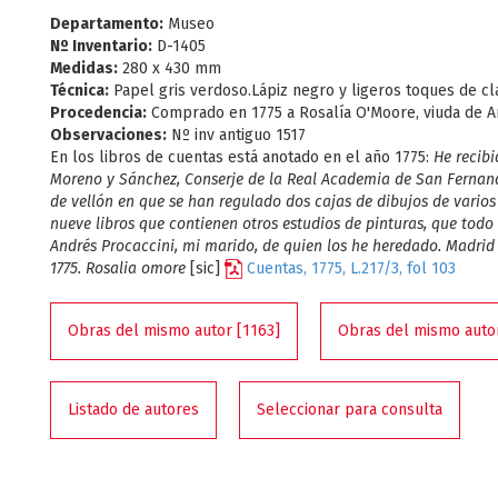
Departamento:
Museo
Nº Inventario:
D-1405
Medidas:
280 x 430 mm
Técnica:
Papel gris verdoso.Lápiz negro y ligeros toques de cla
Procedencia:
Comprado en 1775 a Rosalía O'Moore, viuda de An
Observaciones:
Nº inv antiguo 1517
En los libros de cuentas está anotado en el año 1775:
He recib
Moreno y Sánchez, Conserje de la Real Academia de San Fernand
de vellón en que se han regulado dos cajas de dibujos de varios
nueve libros que contienen otros estudios de pinturas, que todo
Andrés Procaccini, mi marido, de quien los he heredado. Madrid
1775. Rosalia omore
[sic]
Cuentas, 1775, L.217/3, fol 103
Obras del mismo autor [1163]
Obras del mismo autor
Listado de autores
Seleccionar para consulta