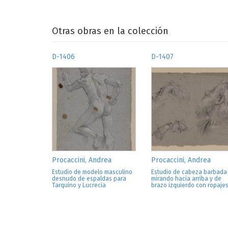
Otras obras en la colección
D-1406
D-1407
Procaccini, Andrea
Procaccini, Andrea
Estudio de modelo masculino
Estudio de cabeza barbada
desnudo de espaldas para
mirando hacia arriba y de
Tarquino y Lucrecia
brazo izquierdo con ropaje