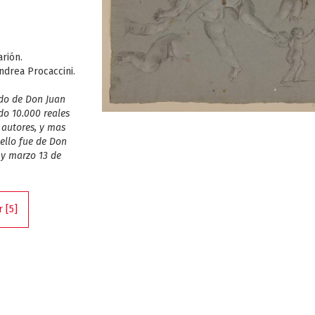
rión.
drea Procaccini.
ido de Don Juan
o 10.000 reales
 autores, y mas
 ello fue de Don
 y marzo 13 de
 [5]