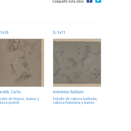
Compartir esta obra
-1410
D-1411
ratti, Carlo
Anónimo italiano
tudio de brazos, manos y
Estudio de cabeza barbada,
beza juvenil
cabeza femenina y manos