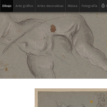
Dibujo
Arte gráfico
Artes decorativas
Música
Fotografía
R