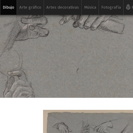
Dibujo
Arte gráfico
Artes decorativas
Música
Fotografía
R