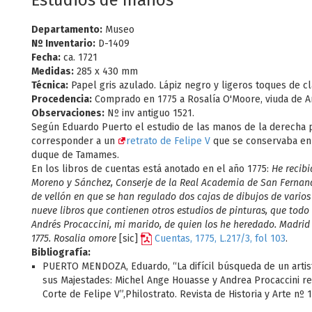
Estudios de manos
Departamento:
Museo
Nº Inventario:
D-1409
Fecha:
ca. 1721
Medidas:
285 x 430 mm
Técnica:
Papel gris azulado. Lápiz negro y ligeros toques de cl
Procedencia:
Comprado en 1775 a Rosalía O'Moore, viuda de An
Observaciones:
Nº inv antiguo 1521.
Según Eduardo Puerto el estudio de las manos de la derecha 
corresponder a un
retrato de Felipe V
que se conservaba en 
duque de Tamames.
En los libros de cuentas está anotado en el año 1775:
He recib
Moreno y Sánchez, Conserje de la Real Academia de San Fernand
de vellón en que se han regulado dos cajas de dibujos de varios
nueve libros que contienen otros estudios de pinturas, que todo
Andrés Procaccini, mi marido, de quien los he heredado. Madrid
1775. Rosalia omore
[sic]
Cuentas, 1775, L.217/3, fol 103
.
Bibliografía:
PUERTO MENDOZA, Eduardo, “La difícil búsqueda de un artis
sus Majestades: Michel Ange Houasse y Andrea Procaccini ret
Corte de Felipe V”,Philostrato. Revista de Historia y Arte nº 