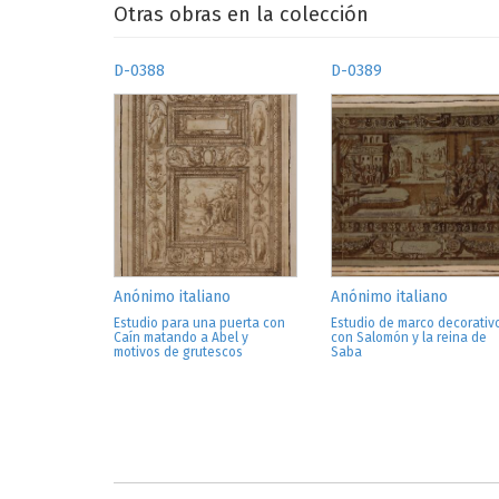
Otras obras en la colección
D-0388
D-0389
Anónimo italiano
Anónimo italiano
Estudio para una puerta con
Estudio de marco decorativ
Caín matando a Abel y
con Salomón y la reina de
motivos de grutescos
Saba