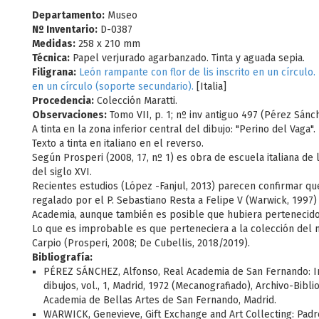
Departamento:
Museo
Nº Inventario:
D-0387
Medidas:
258 x 210 mm
Técnica:
Papel verjurado agarbanzado. Tinta y aguada sepia.
Filigrana:
León rampante con flor de lis inscrito en un círculo. F
en un círculo (soporte secundario).
[Italia]
Procedencia:
Colección Maratti.
Observaciones:
Tomo VII, p. 1; nº inv antiguo 497 (Pérez Sánch
A tinta en la zona inferior central del dibujo: "Perino del Vaga".
Texto a tinta en italiano en el reverso.
Según Prosperi (2008, 17, nº 1) es obra de escuela italiana de
del siglo XVI.
Recientes estudios (López -Fanjul, 2013) parecen confirmar qu
regalado por el P. Sebastiano Resta a Felipe V (Warwick, 1997) 
Academia, aunque también es posible que hubiera pertenecido 
Lo que es improbable es que perteneciera a la colección del
Carpio (Prosperi, 2008; De Cubellis, 2018/2019).
Bibliografía:
PÉREZ SÁNCHEZ, Alfonso, Real Academia de San Fernando: In
dibujos, vol., 1, Madrid, 1972 (Mecanografiado), Archivo-Bibli
Academia de Bellas Artes de San Fernando, Madrid.
WARWICK, Genevieve, Gift Exchange and Art Collecting: Padr