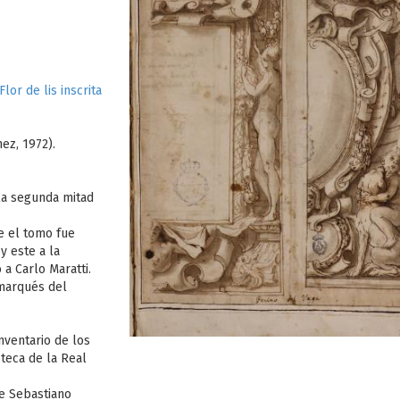
lor de lis inscrita
ez, 1972).
 la segunda mitad
e el tomo fue
y este a la
a Carlo Maratti.
 marqués del
ventario de los
oteca de la Real
e Sebastiano