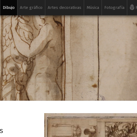
Dibujo
Arte gráfico
Artes decorativas
Música
Fotografía
R
s