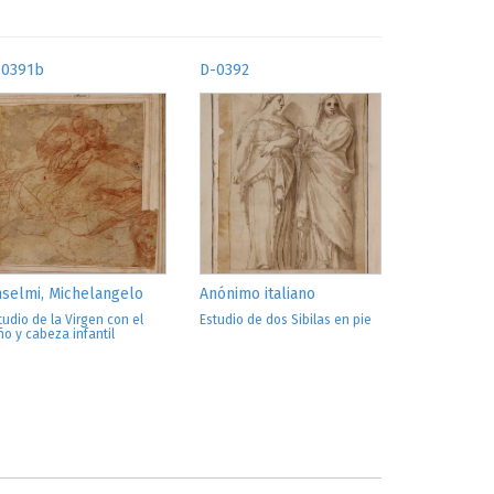
-0391b
D-0392
selmi, Michelangelo
Anónimo italiano
tudio de la Virgen con el
Estudio de dos Sibilas en pie
ño y cabeza infantil