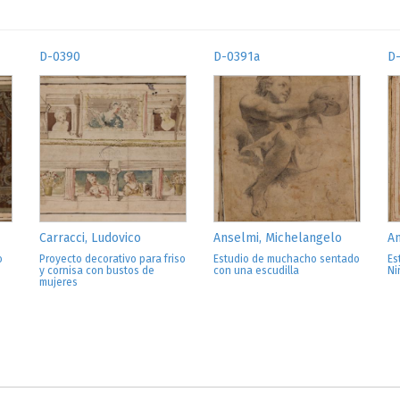
D-0390
D-0391a
D
Carracci, Ludovico
Anselmi, Michelangelo
An
o
Proyecto decorativo para friso
Estudio de muchacho sentado
Es
y cornisa con bustos de
con una escudilla
Ni
mujeres