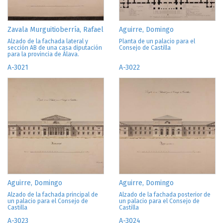
Zavala Murguitioberría, Rafael
Aguirre, Domingo
Alzado de la fachada lateral y
Planta de un palacio para el
sección AB de una casa diputación
Consejo de Castilla
para la provincia de Álava.
A-3021
A-3022
Aguirre, Domingo
Aguirre, Domingo
Alzado de la fachada principal de
Alzado de la fachada posterior de
un palacio para el Consejo de
un palacio para el Consejo de
Castilla
Castilla
A-3023
A-3024