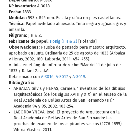
Departamento:
Museo
Nº Inventario:
A-3018
Fecha:
1833
Medidas:
593 x 845 mm. Escala gráfica en pies castellanos.
Técnica:
Papel avitelado ahuesado. Tinta negra y aguada gris y
amarilla.
Filigrana:
J H & Z.
Fabricante de papel:
Honig (J H & Z)
[Holanda]
Observaciones:
Prueba de pensado para maestro arquitecto,
aprobado en Junta Ordinaria de 25 de agosto de 1833 (Arbaiza
y Heras, 2002, 180; Laborda, 2011, 454-455).
A tinta, en el ángulo inferior derecho: "Madrid 11 de julio de
1833 / Rafael Zavala".
Relacionado con
A-3016
,
A-3017
y
A-3019
.
Bibliografía:
ARBAIZA, Silvia y HERAS, Carmen, "Inventario de los dibujos
arquitectónicos (de los siglos XVIII y XIX) en el Museo de la
Real Academia de Bellas Artes de San Fernando (III)",
Academia 94 y 95, 2002, 103-254.
LABORDA YNEVA, José, El proyecto de Arquitectura en la
Real Academia de Bellas Artes de San Fernando: las
pruebas de examen de los aspirantes vascos (1776-1855),
Vitoria-Gasteiz, 2011.