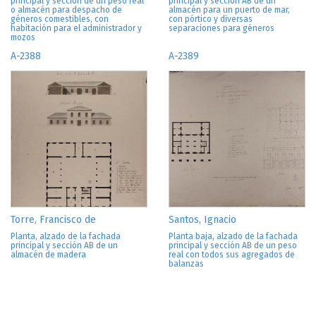
principal y sección de un peso real
principal y sección AB de un
o almacén para despacho de
almacén para un puerto de mar,
géneros comestibles, con
con pórtico y diversas
habitación para el administrador y
separaciones para géneros
mozos
A-2388
A-2389
Torre, Francisco de
Santos, Ignacio
Planta, alzado de la fachada
Planta baja, alzado de la fachada
principal y sección AB de un
principal y sección AB de un peso
almacén de madera
real con todos sus agregados de
balanzas