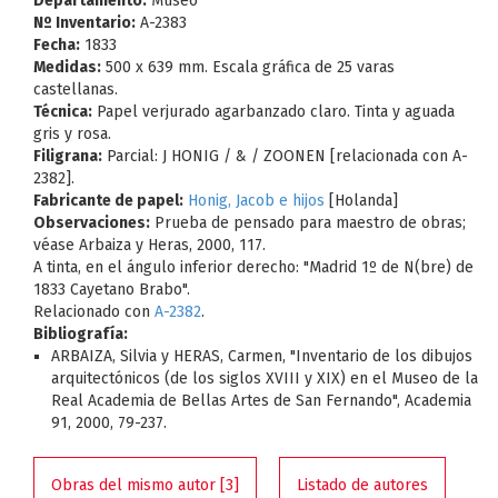
Departamento:
Museo
Nº Inventario:
A-2383
Fecha:
1833
Medidas:
500 x 639 mm. Escala gráfica de 25 varas
castellanas.
Técnica:
Papel verjurado agarbanzado claro. Tinta y aguada
gris y rosa.
Filigrana:
Parcial: J HONIG / & / ZOONEN [relacionada con A-
2382].
Fabricante de papel:
Honig, Jacob e hijos
[Holanda]
Observaciones:
Prueba de pensado para maestro de obras;
véase Arbaiza y Heras, 2000, 117.
A tinta, en el ángulo inferior derecho: "Madrid 1º de N(bre) de
1833 Cayetano Brabo".
Relacionado con
A-2382
.
Bibliografía:
ARBAIZA, Silvia y HERAS, Carmen, "Inventario de los dibujos
arquitectónicos (de los siglos XVIII y XIX) en el Museo de la
Real Academia de Bellas Artes de San Fernando", Academia
91, 2000, 79-237.
Obras del mismo autor [3]
Listado de autores