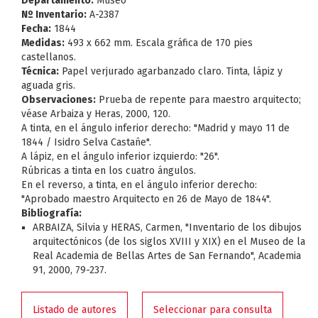
Departamento:
Museo
Nº Inventario:
A-2387
Fecha:
1844
Medidas:
493 x 662 mm. Escala gráfica de 170 pies
castellanos.
Técnica:
Papel verjurado agarbanzado claro. Tinta, lápiz y
aguada gris.
Observaciones:
Prueba de repente para maestro arquitecto;
véase Arbaiza y Heras, 2000, 120.
A tinta, en el ángulo inferior derecho: "Madrid y mayo 11 de
1844 / Isidro Selva Castañe".
A lápiz, en el ángulo inferior izquierdo: "26".
Rúbricas a tinta en los cuatro ángulos.
En el reverso, a tinta, en el ángulo inferior derecho:
"Aprobado maestro Arquitecto en 26 de Mayo de 1844".
Bibliografía:
ARBAIZA, Silvia y HERAS, Carmen, "Inventario de los dibujos
arquitectónicos (de los siglos XVIII y XIX) en el Museo de la
Real Academia de Bellas Artes de San Fernando", Academia
91, 2000, 79-237.
Listado de autores
Seleccionar para consulta