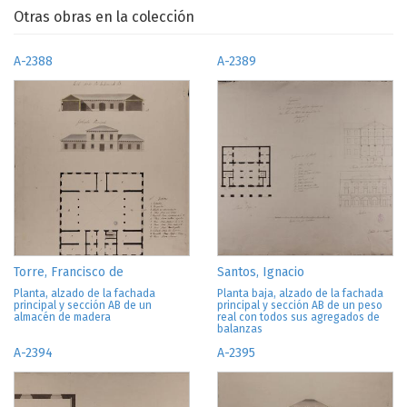
Otras obras en la colección
A-2388
A-2389
Torre, Francisco de
Santos, Ignacio
Planta, alzado de la fachada
Planta baja, alzado de la fachada
principal y sección AB de un
principal y sección AB de un peso
almacén de madera
real con todos sus agregados de
balanzas
A-2394
A-2395