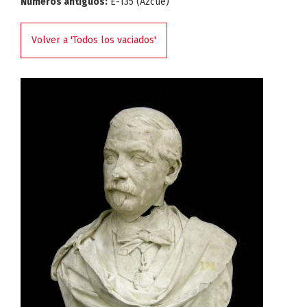
Números antiguos:
E-135 (Azcue)
Volver a 'Todos los vaciados'