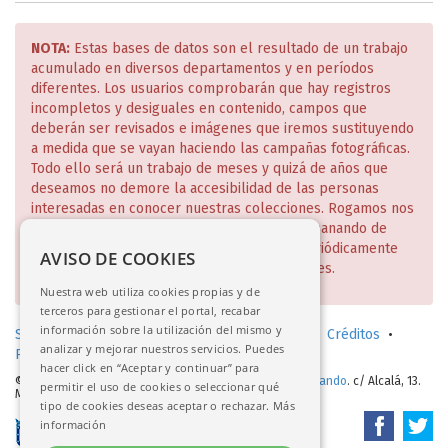
NOTA:
Estas bases de datos son el resultado de un trabajo
acumulado en diversos departamentos y en períodos
diferentes. Los usuarios comprobarán que hay registros
incompletos y desiguales en contenido, campos que
deberán ser revisados e imágenes que iremos sustituyendo
a medida que se vayan haciendo las campañas fotográficas.
Todo ello será un trabajo de meses y quizá de años que
deseamos no demore la accesibilidad de las personas
interesadas en conocer nuestras colecciones. Rogamos nos
disculpen estas deficiencias que iremos subsanando de
manera escalonada y de lo cual daremos periódicamente
AVISO DE COOKIES
cuenta en nuestra página web y redes sociales.
Nuestra web utiliza cookies propias y de
terceros para gestionar el portal, recabar
información sobre la utilización del mismo y
Solicitud de consulta en sala (investigadores)
•
Créditos
•
analizar y mejorar nuestros servicios. Puedes
Política de privacidad
•
Aviso legal
hacer click en “Aceptar y continuar” para
© 2017-2026.
Real Academia de Bellas Artes de San Fernando
. c/ Alcalá, 13.
permitir el uso de cookies o seleccionar qué
Madrid
tipo de cookies deseas aceptar o rechazar.
Más
información