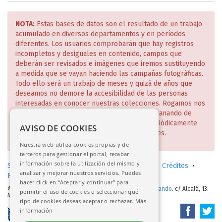
NOTA:
Estas bases de datos son el resultado de un trabajo
acumulado en diversos departamentos y en períodos
diferentes. Los usuarios comprobarán que hay registros
incompletos y desiguales en contenido, campos que
deberán ser revisados e imágenes que iremos sustituyendo
a medida que se vayan haciendo las campañas fotográficas.
Todo ello será un trabajo de meses y quizá de años que
deseamos no demore la accesibilidad de las personas
interesadas en conocer nuestras colecciones. Rogamos nos
disculpen estas deficiencias que iremos subsanando de
manera escalonada y de lo cual daremos periódicamente
AVISO DE COOKIES
cuenta en nuestra página web y redes sociales.
Nuestra web utiliza cookies propias y de
terceros para gestionar el portal, recabar
información sobre la utilización del mismo y
Solicitud de consulta en sala (investigadores)
•
Créditos
•
analizar y mejorar nuestros servicios. Puedes
Política de privacidad
•
Aviso legal
hacer click en “Aceptar y continuar” para
© 2017-2026.
Real Academia de Bellas Artes de San Fernando
. c/ Alcalá, 13.
permitir el uso de cookies o seleccionar qué
Madrid
tipo de cookies deseas aceptar o rechazar.
Más
información