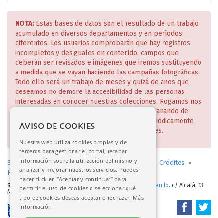
NOTA:
Estas bases de datos son el resultado de un trabajo
acumulado en diversos departamentos y en períodos
diferentes. Los usuarios comprobarán que hay registros
incompletos y desiguales en contenido, campos que
deberán ser revisados e imágenes que iremos sustituyendo
a medida que se vayan haciendo las campañas fotográficas.
Todo ello será un trabajo de meses y quizá de años que
deseamos no demore la accesibilidad de las personas
interesadas en conocer nuestras colecciones. Rogamos nos
disculpen estas deficiencias que iremos subsanando de
manera escalonada y de lo cual daremos periódicamente
AVISO DE COOKIES
cuenta en nuestra página web y redes sociales.
Nuestra web utiliza cookies propias y de
terceros para gestionar el portal, recabar
información sobre la utilización del mismo y
Solicitud de consulta en sala (investigadores)
•
Créditos
•
analizar y mejorar nuestros servicios. Puedes
Política de privacidad
•
Aviso legal
hacer click en “Aceptar y continuar” para
© 2017-2026.
Real Academia de Bellas Artes de San Fernando
. c/ Alcalá, 13.
permitir el uso de cookies o seleccionar qué
Madrid
tipo de cookies deseas aceptar o rechazar.
Más
información