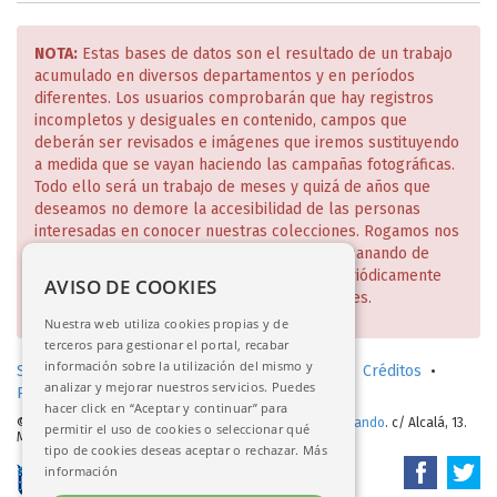
NOTA:
Estas bases de datos son el resultado de un trabajo
acumulado en diversos departamentos y en períodos
diferentes. Los usuarios comprobarán que hay registros
incompletos y desiguales en contenido, campos que
deberán ser revisados e imágenes que iremos sustituyendo
a medida que se vayan haciendo las campañas fotográficas.
Todo ello será un trabajo de meses y quizá de años que
deseamos no demore la accesibilidad de las personas
interesadas en conocer nuestras colecciones. Rogamos nos
disculpen estas deficiencias que iremos subsanando de
manera escalonada y de lo cual daremos periódicamente
AVISO DE COOKIES
cuenta en nuestra página web y redes sociales.
Nuestra web utiliza cookies propias y de
terceros para gestionar el portal, recabar
información sobre la utilización del mismo y
Solicitud de consulta en sala (investigadores)
•
Créditos
•
analizar y mejorar nuestros servicios. Puedes
Política de privacidad
•
Aviso legal
hacer click en “Aceptar y continuar” para
© 2017-2026.
Real Academia de Bellas Artes de San Fernando
. c/ Alcalá, 13.
permitir el uso de cookies o seleccionar qué
Madrid
tipo de cookies deseas aceptar o rechazar.
Más
información