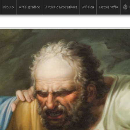
Dibujo
Arte gráfico
Artes decorativas
Música
Fotografía
R