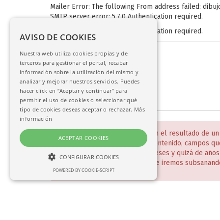
Mailer Error: The following From address failed: dibu
SMTP server error: 5.7.0 Authentication required.
SMTP server error: 5.7.0 Authentication required.
AVISO DE COOKIES
Nuestra web utiliza cookies propias y de
terceros para gestionar el portal, recabar
información sobre la utilización del mismo y
analizar y mejorar nuestros servicios. Puedes
hacer click en “Aceptar y continuar” para
permitir el uso de cookies o seleccionar qué
tipo de cookies deseas aceptar o rechazar.
Más
información
NOTA:
Estas bases de datos son el resultado de un
ACEPTAR COOKIES
incompletos y desiguales en contenido, campos qu
Todo ello será un trabajo de meses y quizá de año
CONFIGURAR COOKIES
disculpen estas deficiencias que iremos subsanand
POWERED BY COOKIE-SCRIPT
NECESARIAS
ANALÍTICAS
Solicitud de consulta en sala (investigadores)
•
Crédi
ORIENTACIÓN
© 2017-2026.
Real Academia de Bellas Artes de San Fernando
. 