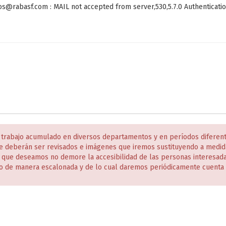
jos@rabasf.com : MAIL not accepted from server,530,5.7.0 Authenticatio
 trabajo acumulado en diversos departamentos y en períodos diferen
e deberán ser revisados e imágenes que iremos sustituyendo a medida
s que deseamos no demore la accesibilidad de las personas interesa
o de manera escalonada y de lo cual daremos periódicamente cuenta 
tos
•
Política de privacidad
•
Aviso legal
c/ Alcalá, 13. Madrid