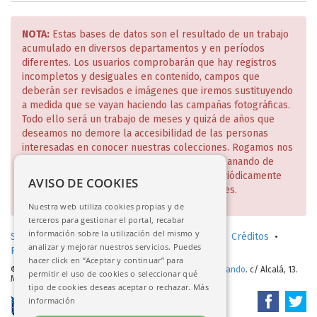
NOTA:
Estas bases de datos son el resultado de un trabajo
acumulado en diversos departamentos y en períodos
diferentes. Los usuarios comprobarán que hay registros
incompletos y desiguales en contenido, campos que
deberán ser revisados e imágenes que iremos sustituyendo
a medida que se vayan haciendo las campañas fotográficas.
Todo ello será un trabajo de meses y quizá de años que
deseamos no demore la accesibilidad de las personas
interesadas en conocer nuestras colecciones. Rogamos nos
disculpen estas deficiencias que iremos subsanando de
manera escalonada y de lo cual daremos periódicamente
AVISO DE COOKIES
cuenta en nuestra página web y redes sociales.
Nuestra web utiliza cookies propias y de
terceros para gestionar el portal, recabar
información sobre la utilización del mismo y
Solicitud de consulta en sala (investigadores)
•
Créditos
•
analizar y mejorar nuestros servicios. Puedes
Política de privacidad
•
Aviso legal
hacer click en “Aceptar y continuar” para
© 2017-2026.
Real Academia de Bellas Artes de San Fernando
. c/ Alcalá, 13.
permitir el uso de cookies o seleccionar qué
Madrid
tipo de cookies deseas aceptar o rechazar.
Más
información