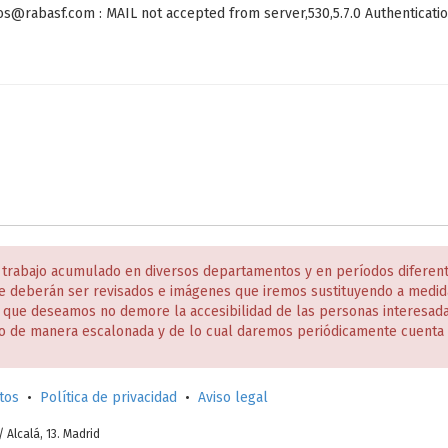
jos@rabasf.com : MAIL not accepted from server,530,5.7.0 Authenticatio
 trabajo acumulado en diversos departamentos y en períodos diferen
e deberán ser revisados e imágenes que iremos sustituyendo a medida
s que deseamos no demore la accesibilidad de las personas interesa
o de manera escalonada y de lo cual daremos periódicamente cuenta 
tos
•
Política de privacidad
•
Aviso legal
c/ Alcalá, 13. Madrid