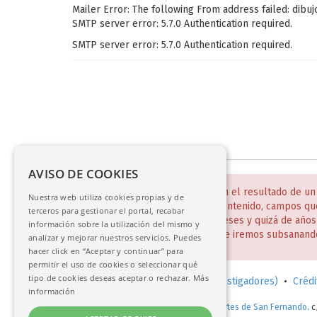
Mailer Error: The following From address failed: dibu
SMTP server error: 5.7.0 Authentication required.
SMTP server error: 5.7.0 Authentication required.
AVISO DE COOKIES
NOTA:
Estas bases de datos son el resultado de un
Nuestra web utiliza cookies propias y de
incompletos y desiguales en contenido, campos qu
terceros para gestionar el portal, recabar
Todo ello será un trabajo de meses y quizá de año
información sobre la utilización del mismo y
disculpen estas deficiencias que iremos subsanand
analizar y mejorar nuestros servicios. Puedes
hacer click en “Aceptar y continuar” para
permitir el uso de cookies o seleccionar qué
tipo de cookies deseas aceptar o rechazar.
Más
Solicitud de consulta en sala (investigadores)
•
Crédi
información
© 2017-2026.
Real Academia de Bellas Artes de San Fernando
. 