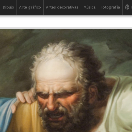
Dibujo
Arte gráfico
Artes decorativas
Música
Fotografía
R