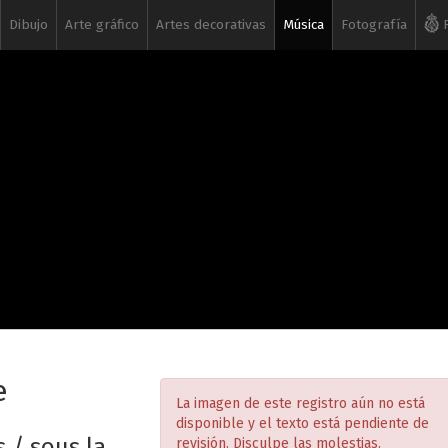
Dibujo
Arte gráfico
Artes decorativas
Música
Fotografía
R
e
La imagen de este registro aún no está
disponible y el texto está pendiente de
 / sous la
revisión. Disculpe las molestias.