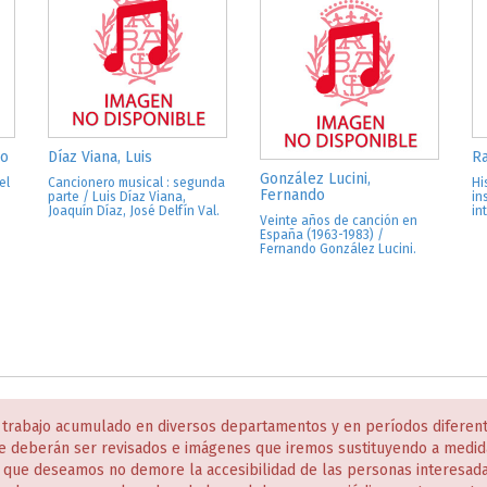
io
Díaz Viana, Luis
Ra
González Lucini,
el
Cancionero musical : segunda
Hi
Fernando
parte / Luis Díaz Viana,
in
Joaquín Díaz, José Delfín Val.
in
Veinte años de canción en
España (1963-1983) /
Fernando González Lucini.
 trabajo acumulado en diversos departamentos y en períodos diferen
e deberán ser revisados e imágenes que iremos sustituyendo a medida
s que deseamos no demore la accesibilidad de las personas interesa