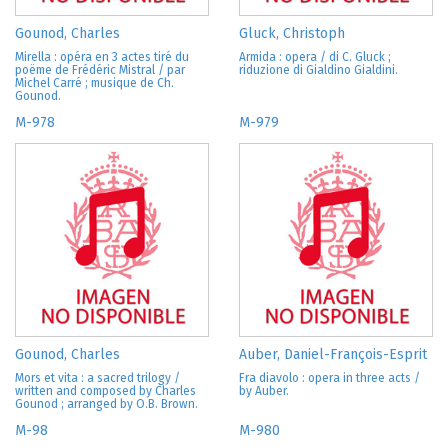
Gounod, Charles
Gluck, Christoph
Mirella : opéra en 3 actes tiré du
Armida : opera / di C. Gluck ;
poëme de Frédéric Mistral / par
riduzione di Gialdino Gialdini.
Michel Carré ; musique de Ch.
Gounod.
M-978
M-979
Gounod, Charles
Auber, Daniel-François-Esprit
Mors et vita : a sacred trilogy /
Fra diavolo : opera in three acts /
written and composed by Charles
by Auber.
Gounod ; arranged by O.B. Brown.
M-98
M-980