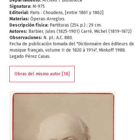
Departamento:
Archivo / Biblioteca
Signatura:
M-975
Editorial:
Paris : Choudens, [entre 1861 y 1862]
Materias:
Óperas-Arreglos.
Descripción física:
Partituras (254 p.) ; 29 cm.
Autores:
Barbier, Jules (1825-1901) Carré, Michel (1819-1872)
Observaciones:
N. pl.: A.C. 880.
Fecha de publicación tomada del "Dictionnaire des éditeurs de
musique français, volume II de 1820 à 1914", Minkoff 1988.
Legado Pérez Casas.
Obras del mismo autor [18]