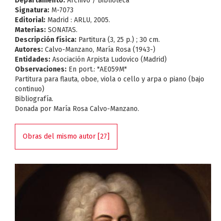
Departamento:
Archivo / Biblioteca
Signatura:
M-7073
Editorial:
Madrid : ARLU, 2005.
Materias:
SONATAS.
Descripción física:
Partitura (3, 25 p.) ; 30 cm.
Autores:
Calvo-Manzano, María Rosa (1943-)
Entidades:
Asociación Arpista Ludovico (Madrid)
Observaciones:
En port.: "AE059M"
Partitura para flauta, oboe, viola o cello y arpa o piano (bajo
continuo)
Bibliografía.
Donada por María Rosa Calvo-Manzano.
Obras del mismo autor [27]