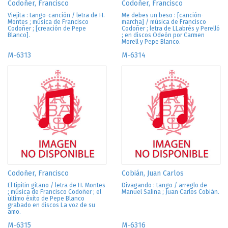
Codoñer, Francisco
Codoñer, Francisco
Viejita : tango-canción / letra de H.
Me debes un beso : [canción-
Montes ; música de Francisco
marcha] / música de Francisco
Codoñer ; [creación de Pepe
Codoñer ; letra de LLabrés y Perelló
Blanco].
; en discos Odeón por Carmen
Morell y Pepe Blanco.
M-6313
M-6314
Codoñer, Francisco
Cobián, Juan Carlos
El tipitin gitano / letra de H. Montes
Divagando : tango / arreglo de
; música de Francisco Codoñer ; el
Manuel Salina ; Juan Carlos Cobián.
último éxito de Pepe Blanco
grabado en discos La voz de su
amo.
M-6315
M-6316