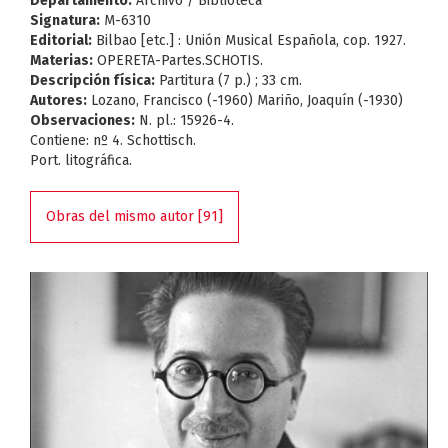
Departamento:
Archivo / Biblioteca
Signatura:
M-6310
Editorial:
Bilbao [etc.] : Unión Musical Española, cop. 1927.
Materias:
OPERETA-Partes.SCHOTIS.
Descripción física:
Partitura (7 p.) ; 33 cm.
Autores:
Lozano, Francisco (-1960) Mariño, Joaquín (-1930)
Observaciones:
N. pl.: 15926-4.
Contiene: nº 4. Schottisch.
Port. litográfica.
Obras del mismo autor [91]