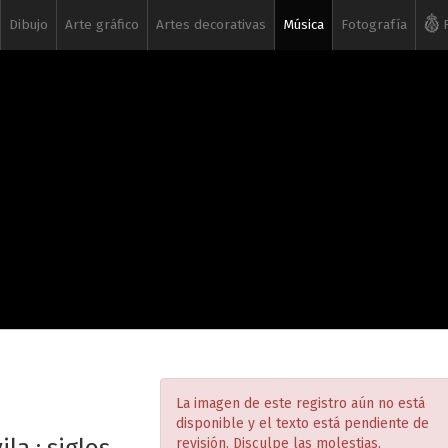
Dibujo
Arte gráfico
Artes decorativas
Música
Fotografía
R
La imagen de este registro aún no está
disponible y el texto está pendiente de
revisión. Disculpe las molestias.