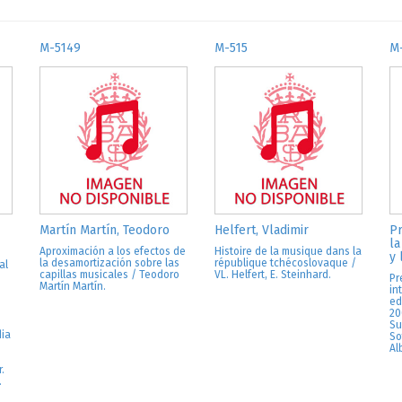
M-5149
M-515
M
Martín Martín, Teodoro
Helfert, Vladimir
Pr
la
Aproximación a los efectos de
Histoire de la musique dans la
y 
la desamortización sobre las
république tchécoslovaque /
al
capillas musicales / Teodoro
VL. Helfert, E. Steinhard.
Pr
Martín Martín.
in
ed
20
Su
dia
So
Al
.
.