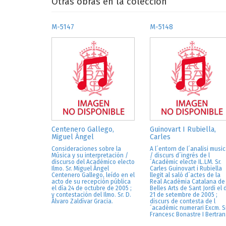
Otras obras en la colección
M-5147
M-5148
Centenero Gallego,
Guinovart I Rubiella,
Miguel Ángel
Carles
Consideraciones sobre la
A l´entorn de l´analisi music
Música y su interpretación /
/ discurs d´ingrés de l
discurso del Académico electo
´Acadèmic electe IL.LM. Sr.
Ilmo. Sr. Miguel Ángel
Carles Guinovart i Rubiella
Centenero Gallego, leído en el
llegit al saló d´actes de la
acto de su recepción pública
Real Acadèmia Catalana de
el día 24 de octubre de 2005 ;
Belles Arts de Sant Jordi el 
y contestación del Ilmo. Sr. D.
21 de setembre de 2005 ;
Álvaro Zaldívar Gracia.
discurs de contesta de l
´acadèmic numerari Excm. Sr
Francesc Bonastre I Bertran