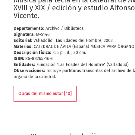
Música para tecla en la catedral de Ávi
XVIII y XIX / edición y estudio Alfons
Vicente.
Departamento:
Archivo / Biblioteca
Signatura:
M-5146
Editorial:
Valladolid : Las Edades del Hombre, 2003.
Materias:
CATEDRAL DE ÁVILA (España) MÚSICA PARA ÓRGANO-S
Descripción física:
255 p. : il. ; 30 cm.
ISBN:
86-88265-16-6
Entidades:
Fundación "Las Edades del Hombre" (Valladolid)
Observaciones:
Incluye partituras transcritas del archivo de l
órgano de la catedral.
Obras del mismo autor [10]