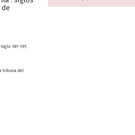
la : siglos
o de
iglo 18º-19º.
a tribuna del