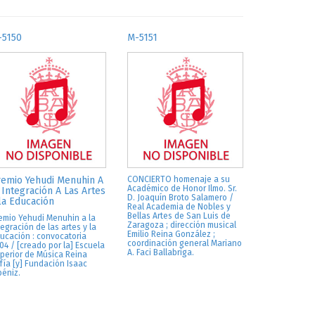
-5150
M-5151
emio Yehudi Menuhin A
CONCIERTO homenaje a su
Académico de Honor Ilmo. Sr.
 Integración A Las Artes
D. Joaquín Broto Salamero /
la Educación
Real Academia de Nobles y
Bellas Artes de San Luis de
emio Yehudi Menuhin a la
Zaragoza ; dirección musical
tegración de las artes y la
Emilio Reina González ;
ucación : convocatoria
coordinación general Mariano
04 / [creado por la] Escuela
A. Faci Ballabriga.
perior de Música Reina
fía [y] Fundación Isaac
béniz.