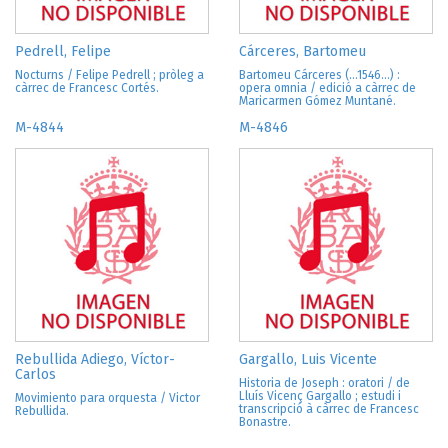
Pedrell, Felipe
Cárceres, Bartomeu
Nocturns / Felipe Pedrell ; pròleg a
Bartomeu Cárceres (...1546...) :
càrrec de Francesc Cortés.
opera omnia / edició a càrrec de
Maricarmen Gómez Muntané.
M-4844
M-4846
Rebullida Adiego, Víctor-
Gargallo, Luis Vicente
Carlos
Historia de Joseph : oratori / de
Lluís Vicenç Gargallo ; estudi i
Movimiento para orquesta / Victor
transcripció à càrrec de Francesc
Rebullida.
Bonastre.