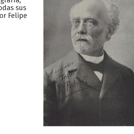
grafía,
todas sus
or Felipe