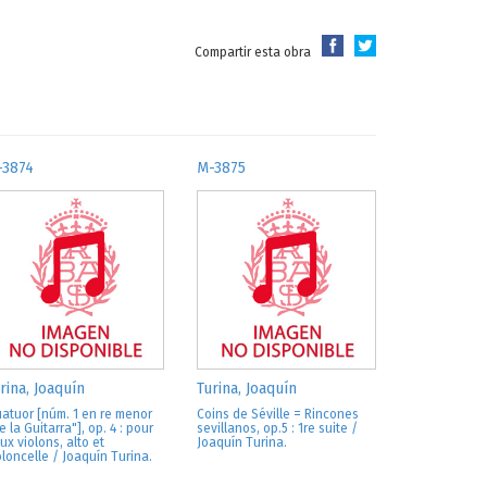
Compartir esta obra
-3874
M-3875
rina, Joaquín
Turina, Joaquín
atuor [núm. 1 en re menor
Coins de Séville = Rincones
e la Guitarra"], op. 4 : pour
sevillanos, op.5 : 1re suite /
ux violons, alto et
Joaquín Turina.
oloncelle / Joaquín Turina.