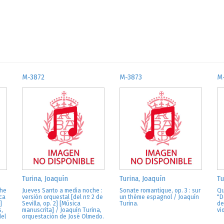
M-3872
M-3873
M
Turina, Joaquín
Turina, Joaquín
Tu
che
Jueves Santo a media noche :
Sonate romantique, op. 3 : sur
Qu
ica
versión orquestal [del nº 2 de
un thème espagnol / Joaquín
"D
]
Sevilla, op. 2] [Música
Turina.
de
s,
manuscrita] / Joaquín Turina,
vi
del
orquestación de José Olmedo.