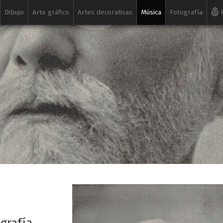
Dibujo
Arte gráfico
Artes decorativas
Música
Fotografía
R