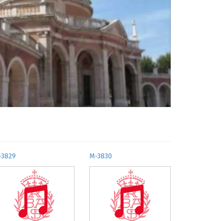
-3829
M-3830