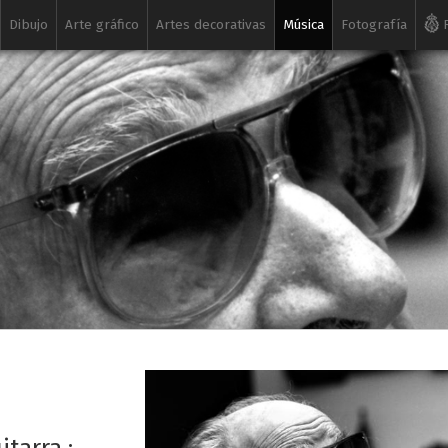
Dibujo
Arte gráfico
Artes decorativas
Música
Fotografía
R