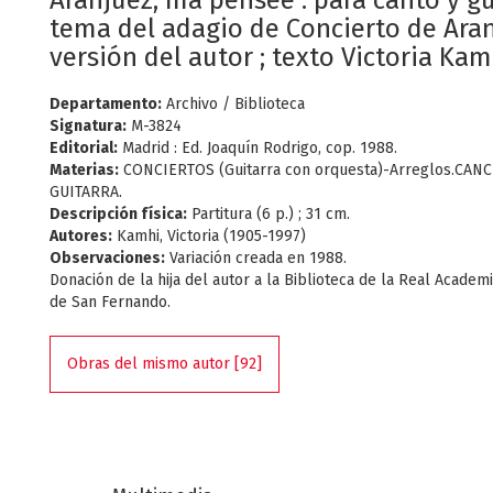
Aranjuez, ma pensée : para canto y gui
tema del adagio de Concierto de Aran
versión del autor ; texto Victoria Kam
Departamento:
Archivo / Biblioteca
Signatura:
M-3824
Editorial:
Madrid : Ed. Joaquín Rodrigo, cop. 1988.
Materias:
CONCIERTOS (Guitarra con orquesta)-Arreglos.CAN
GUITARRA.
Descripción física:
Partitura (6 p.) ; 31 cm.
Autores:
Kamhi, Victoria (1905-1997)
Observaciones:
Variación creada en 1988.
Donación de la hija del autor a la Biblioteca de la Real Academ
de San Fernando.
Obras del mismo autor [92]