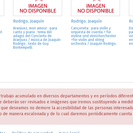
Rodrigo, Joaquín
Rodrigo, Joaquín
Ro
Aranjuez, mon amour : para
Cançoneta : para violín y
Do
el
canto y piano : tema del
orquesta de cuerda = für
pa
adagio del Concierto de
violine und streichorchester
vi
Aranjuez / música de Joaquín
=for violin and string
en
Rodrigo ; texto de Guy
orchestra / Joaquín Rodrigo.
en
Bontempelli.
 trabajo acumulado en diversos departamentos y en períodos diferen
e deberán ser revisados e imágenes que iremos sustituyendo a medida
s que deseamos no demore la accesibilidad de las personas interesa
o de manera escalonada y de lo cual daremos periódicamente cuenta 