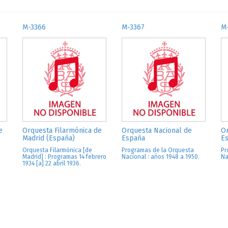
M-3366
M-3367
M
e
Orquesta Filarmónica de
Orquesta Nacional de
Or
Madrid (España)
España
E
Orquesta Filarmónica [de
Programas de la Orquesta
Pr
Madrid] : Programas 14 febrero
Nacional : años 1948 a 1950.
Na
1934 [a] 22 abril 1936.