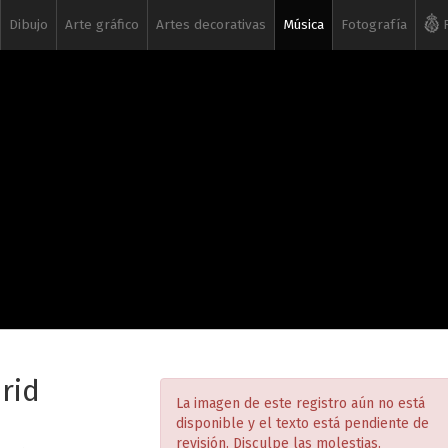
Dibujo
Arte gráfico
Artes decorativas
Música
Fotografía
R
rid
La imagen de este registro aún no está
disponible y el texto está pendiente de
revisión. Disculpe las molestias.