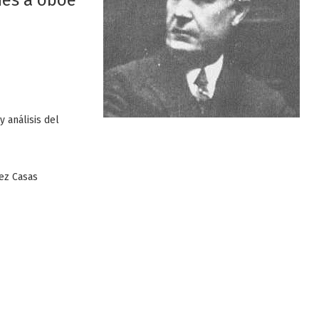
nes a oboe
y análisis del
ez Casas