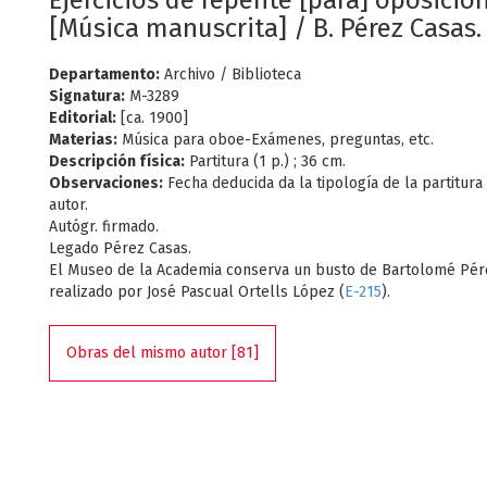
Ejercicios de repente [para] oposicio
[Música manuscrita] / B. Pérez Casas.
Departamento:
Archivo / Biblioteca
Signatura:
M-3289
Editorial:
[ca. 1900]
Materias:
Música para oboe-Exámenes, preguntas, etc.
Descripción física:
Partitura (1 p.) ; 36 cm.
Observaciones:
Fecha deducida da la tipología de la partitura 
autor.
Autógr. firmado.
Legado Pérez Casas.
El Museo de la Academia conserva un busto de Bartolomé Pér
realizado por José Pascual Ortells López (
E-215
).
Obras del mismo autor [81]