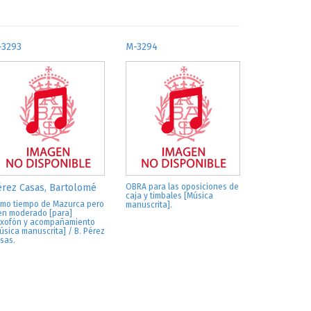
-3293
M-3294
rez Casas, Bartolomé
OBRA para las oposiciones de
caja y timbales [Música
mo tiempo de Mazurca pero
manuscrita].
en moderado [para]
xofón y acompañamiento
úsica manuscrita] / B. Pérez
sas.