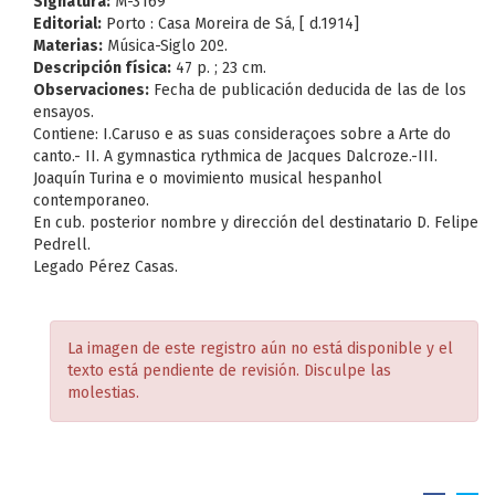
Signatura:
M-3169
Editorial:
Porto : Casa Moreira de Sá, [ d.1914]
Materias:
Música-Siglo 20º.
Descripción física:
47 p. ; 23 cm.
Observaciones:
Fecha de publicación deducida de las de los
ensayos.
Contiene: I.Caruso e as suas consideraçoes sobre a Arte do
canto.- II. A gymnastica rythmica de Jacques Dalcroze.-III.
Joaquín Turina e o movimiento musical hespanhol
contemporaneo.
En cub. posterior nombre y dirección del destinatario D. Felipe
Pedrell.
Legado Pérez Casas.
La imagen de este registro aún no está disponible y el
texto está pendiente de revisión. Disculpe las
molestias.