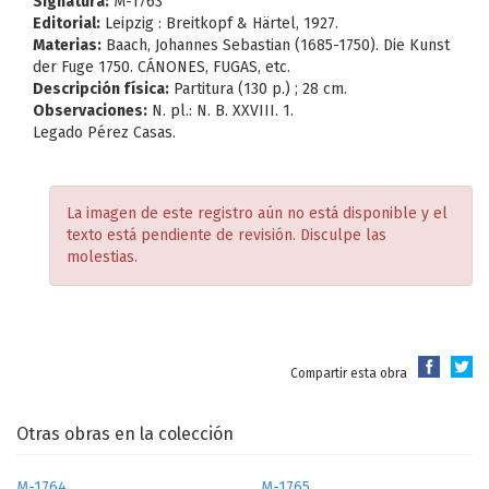
Signatura:
M-1763
Editorial:
Leipzig : Breitkopf & Härtel, 1927.
Materias:
Baach, Johannes Sebastian (1685-1750). Die Kunst
der Fuge 1750. CÁNONES, FUGAS, etc.
Descripción física:
Partitura (130 p.) ; 28 cm.
Observaciones:
N. pl.: N. B. XXVIII. 1.
Legado Pérez Casas.
La imagen de este registro aún no está disponible y el
texto está pendiente de revisión. Disculpe las
molestias.
Compartir esta obra
Otras obras en la colección
M-1764
M-1765