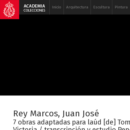
Inicio
Arquitectura
Escultura
Pintura
Rey Marcos, Juan José
7 obras adaptadas para laúd [de] Tom
Victoria / transcripción y estudio Pep