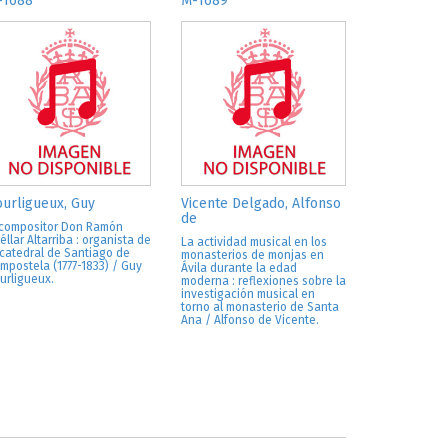
-1688
M-1689
urligueux, Guy
Vicente Delgado, Alfonso
de
 compositor Don Ramón
éllar Altarriba : organista de
La actividad musical en los
 catedral de Santiago de
monasterios de monjas en
mpostela (1777-1833) / Guy
Ávila durante la edad
urligueux.
moderna : reflexiones sobre la
investigación musical en
torno al monasterio de Santa
Ana / Alfonso de Vicente.