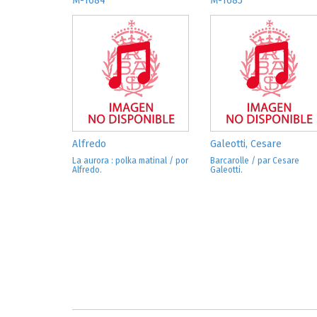
M-1684
M-1685
Alfredo
Galeotti, Cesare
La aurora : polka matinal / por
Barcarolle / par Cesare
Alfredo.
Galeotti.