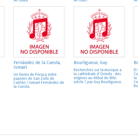
M-1686
M-1687
M
Fernández de la Cuesta,
Bourligueux, Guy
Bo
Ismael
Recherches sur la musique a
El
la cathédrale d´Oviedo : des
Cu
Un tiento de Peraza entre
origines au début du XIXe.
la
papeles de San Zoilo de
siècle / par Guy Bourligueux.
Co
Carrión / Ismael Fernández de
Bo
la Cuesta.