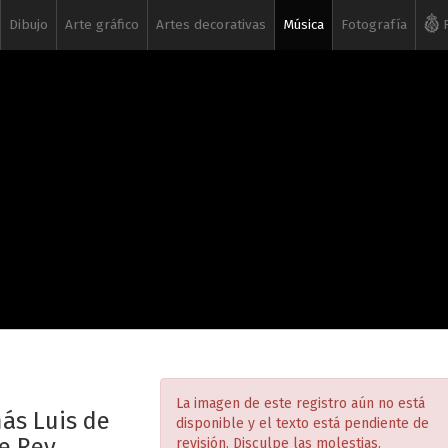
Dibujo
Arte gráfico
Artes decorativas
Música
Fotografía
R
La imagen de este registro aún no está
ás Luis de
disponible y el texto está pendiente de
e Rey.
revisión. Disculpe las molestias.