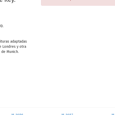
UD.
tituras adaptadas
de Londres y otra
k de Munich.