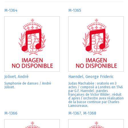
M-1364
M-1365
Jolivet, André
Haendel, George Frideric
Symphonie de danses / André
Judas Machabée : oratorio en 3
Jolivet.
actes / composé a Londres en 1746
par G.F. Haendel ; paroles
françaises de Victor Wilder ; réduit
d´apres l´orchestre avex réalisation
de la basse continue par Charles
Lamoureaux.
M-1366
M-1367, M-1368