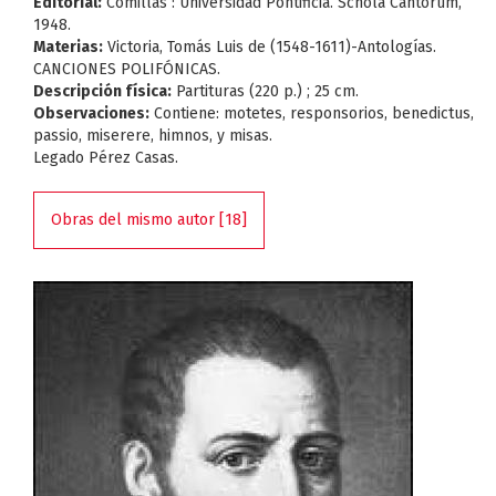
Editorial:
Comillas : Universidad Pontificia. Schola Cantorum,
1948.
Materias:
Victoria, Tomás Luis de (1548-1611)-Antologías.
CANCIONES POLIFÓNICAS.
Descripción física:
Partituras (220 p.) ; 25 cm.
Observaciones:
Contiene: motetes, responsorios, benedictus,
passio, miserere, himnos, y misas.
Legado Pérez Casas.
Obras del mismo autor [18]