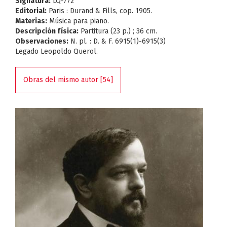
Signatura:
LQ-772
Editorial:
Paris : Durand & Fills, cop. 1905.
Materias:
Música para piano.
Descripción física:
Partitura (23 p.) ; 36 cm.
Observaciones:
N. pl. : D. & F. 6915(1)-6915(3)
Legado Leopoldo Querol.
Obras del mismo autor [54]