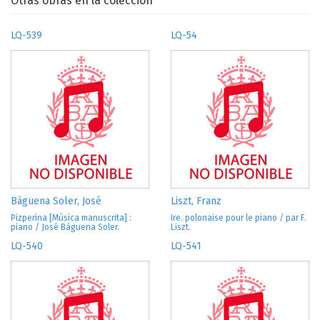
Otras obras en la colección
LQ-539
LQ-54
Báguena Soler, José
Liszt, Franz
Pizperina [Música manuscrita] :
Ire. polonaise pour le piano / par F.
piano / José Báguena Soler.
Liszt.
LQ-540
LQ-541