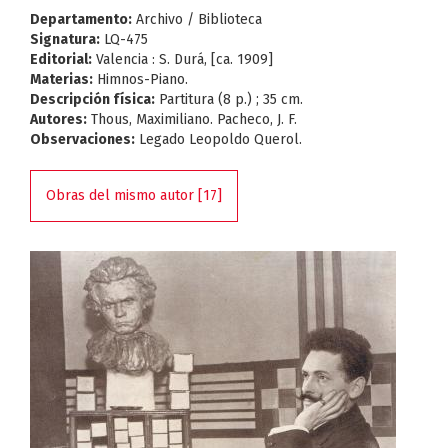
Departamento:
Archivo / Biblioteca
Signatura:
LQ-475
Editorial:
Valencia : S. Durá, [ca. 1909]
Materias:
Himnos-Piano.
Descripción física:
Partitura (8 p.) ; 35 cm.
Autores:
Thous, Maximiliano. Pacheco, J. F.
Observaciones:
Legado Leopoldo Querol.
Obras del mismo autor [17]