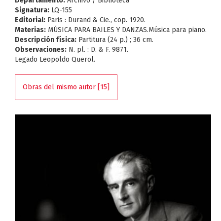
Departamento:
Archivo / Biblioteca
Signatura:
LQ-155
Editorial:
Paris : Durand & Cie., cop. 1920.
Materias:
MÚSICA PARA BAILES Y DANZAS.Música para piano.
Descripción física:
Partitura (24 p.) ; 36 cm.
Observaciones:
N. pl. : D. & F. 9871.
Legado Leopoldo Querol.
Obras del mismo autor [15]