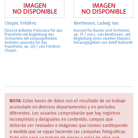
Chopin, Frédéric
Beethoven, Ludwig Van
[Grosse brillante Polonaise für das
Konzert für Klavier und Orchester,
Pianoforte mit Begleitung des
op. 73 / von L. van Beethoven ; mit
Orchesters mit vorausgehedem
Begleitung eines zweiten Klaviers
Andante spianato für das
herausgegeben von Adolf Ruthardt.
Pianoforte, op. 22] / von Friedrich
Chopin.
NOTA:
Estas bases de datos son el resultado de un trabajo
acumulado en diversos departamentos y en períodos
diferentes. Los usuarios comprobarán que hay registros
incompletos y desiguales en contenido, campos que
deberán ser revisados e imágenes que iremos sustituyendo
a medida que se vayan haciendo las campañas fotográficas.
Todo ello será un trabajo de meses y quizá de años que