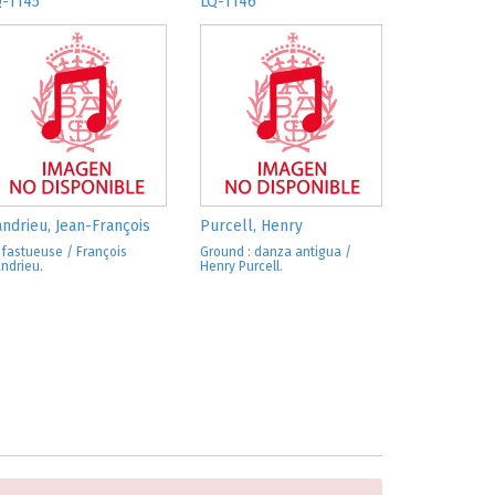
Q-1145
LQ-1146
ndrieu, Jean-François
Purcell, Henry
 fastueuse / François
Ground : danza antigua /
ndrieu.
Henry Purcell.