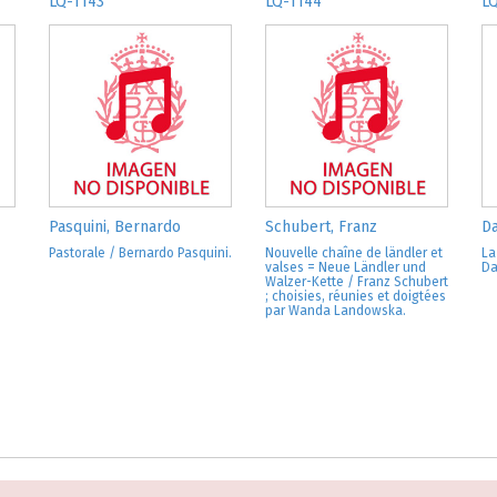
LQ-1143
LQ-1144
L
Pasquini, Bernardo
Schubert, Franz
Da
Pastorale / Bernardo Pasquini.
Nouvelle chaîne de ländler et
La
valses = Neue Ländler und
Da
Walzer-Kette / Franz Schubert
; choisies, réunies et doigtées
par Wanda Landowska.