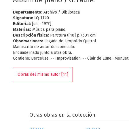
Album de piano / G. Fauré.
Departamento:
Archivo / Biblioteca
Signatura:
LQ-1140
Editorial:
[s.l. : 19??]
Materias:
Música para piano.
Descripción física:
Partitura ([10] p.) ; 31 cm.
Observaciones:
Legado de Leopoldo Querol.
Manuscrito de autor desconocido.
Encuadernado junto a otra obra.
Contiene: Berceuse. -- Improvisation. -- Clair de Lune : Menuet
Obras del mismo autor [11]
Otras obras en la colección