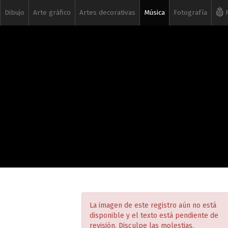
Dibujo
Arte gráfico
Artes decorativas
Música
Fotografía
R
La imagen de este registro aún no está
disponible y el texto está pendiente de
revisión. Disculpe las molestias.