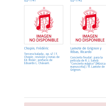
LQ-1141
LQ-1142
Chopin, Frédéric
Lamote de Grignon y
Ribas, Ricardo
Tercera balada , op. 47 / F.
Chopin ; revisión y notas de
Concierto feudal : para la
Ed. Risler ; prefacio de
película de R. J. Salviá
Eduardo L. Chávarri.
"Concierto mágico" [Música
manuscrita] / R. Lamote de
Grignon.