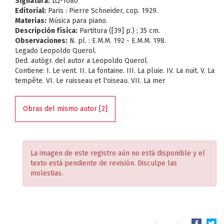
Signatura:
LQ-1080
Editorial:
Paris : Pierre Schneider, cop. 1929.
Materias:
Música para piano.
Descripción física:
Partitura ([39] p.) ; 35 cm.
Observaciones:
N. pl. : E.M.M. 192 - E.M.M. 198.
Legado Leopoldo Querol.
Ded. autógr. del autor a Leopoldo Querol.
Contiene: I. Le vent. II. La fontaine. III. La pluie. IV. La nuit. V. La
tempête. VI. Le ruisseau et l'oiseau. VII. La mer
Obras del mismo autor [2]
La imagen de este registro aún no está disponible y el
texto está pendiente de revisión. Disculpe las
molestias.