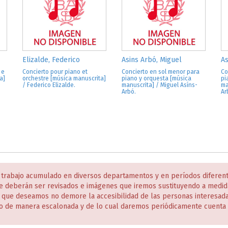
Elizalde, Federico
Asins Arbó, Miguel
As
 e
Concierto pour piano et
Concierto en sol menor para
Co
a]
orchestre [música manuscrita]
piano y orquesta [música
pi
/ Federico Elizalde.
manuscrita] / Miguel Asíns-
ma
Arbó.
Ar
 trabajo acumulado en diversos departamentos y en períodos diferen
e deberán ser revisados e imágenes que iremos sustituyendo a medida
s que deseamos no demore la accesibilidad de las personas interesa
o de manera escalonada y de lo cual daremos periódicamente cuenta 