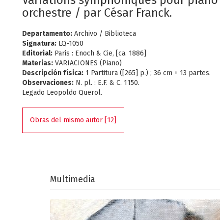
Variations symphoniques pour piano
orchestre / par César Franck.
Departamento:
Archivo / Biblioteca
Signatura:
LQ-1050
Editorial:
Paris : Enoch & Cie, [ca. 1886]
Materias:
VARIACIONES (Piano)
Descripción física:
1 Partitura ([265] p.) ; 36 cm + 13 partes.
Observaciones:
N. pl. : E.F. & C. 1150.
Legado Leopoldo Querol.
Obras del mismo autor [12]
Multimedia