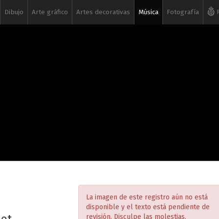
Dibujo
Arte gráfico
Artes decorativas
Música
Fotografía
R
La imagen de este registro aún no está
disponible y el texto está pendiente de
revisión. Disculpe las molestias.