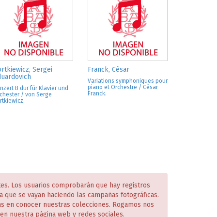
rtkiewicz, Sergei
Franck, César
duardovich
Variations symphoniques pour
piano et Orchestre / César
nzert B dur für Klavier und
Franck.
chester / von Serge
rtkiewicz.
tes. Los usuarios comprobarán que hay registros
 que se vayan haciendo las campañas fotográficas.
das en conocer nuestras colecciones. Rogamos nos
en nuestra página web y redes sociales.