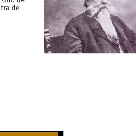
: dúo de
etra de