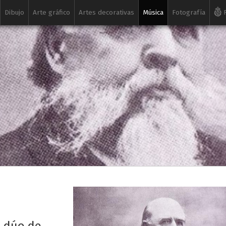
Dibujo
Arte gráfico
Artes decorativas
Música
Fotografía
R