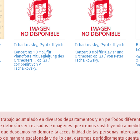
e
Tchaikovsky, Pyotr Il'yich
Tchaikovsky, Pyotr Il'yich
Bo
E
Concert nº 1 B moll für
Konzert B mol für Klavier und
Pianoforte mit Begleitung des
Orchester, op. 23 / von Peter
Ko
.
Orchesters..., op. 23 /
Tschaikowsky.
Or
componirt von P.
Bo
Tschaikovsky.
 trabajo acumulado en diversos departamentos y en períodos diferen
e deberán ser revisados e imágenes que iremos sustituyendo a medida
s que deseamos no demore la accesibilidad de las personas interesa
o de manera escalonada y de lo cual daremos periódicamente cuenta 