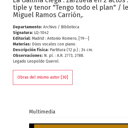
La Gallina ciega : zarzuela en 2 actos 
tiple y tenor "Tengo todo el plan" / l
Miguel Ramos Carrión,.
Departamento:
Archivo / Biblioteca
Signatura:
LQ-1042
Editorial:
Madrid : Antonio Romero, [19--]
Materias:
Dúos vocales con piano.
Descripción física:
Partitura (12 p.) ; 34 cm.
Observaciones:
N. pl. : A.R. 2773, 2788.
Legado Leopoldo Querol.
Obras del mismo autor [30]
Multimedia