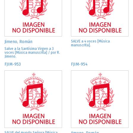
Jimeno, Román
SALVE a 4 voces [Música
manuscrita].
Salve a la Santísima Virgen a 3
voces [Música manuscrita] / por R.
Jimeno.
FJIM-953
FJIM-954
SALVE del mundo Señora [Música