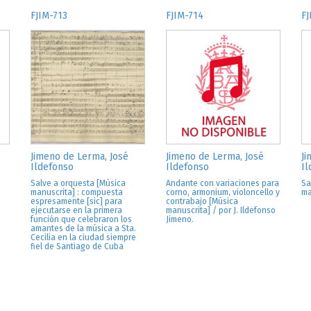
FJIM-713
FJIM-714
FJ
Jimeno de Lerma, José
Jimeno de Lerma, José
Ji
Ildefonso
Ildefonso
Il
Salve a orquesta [Música
Andante con variaciones para
Sa
manuscrita] : compuesta
corno, armonium, violoncello y
ma
espresamente [sic] para
contrabajo [Música
ejecutarse en la primera
manuscrita] / por J. Ildefonso
función que celebraron los
Jimeno.
amantes de la música a Sta.
Cecilia en la ciudad siempre
fiel de Santiago de Cuba