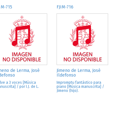
IM-715
FJIM-716
meno de Lerma, José
Jimeno de Lerma, José
defonso
Ildefonso
lve a 3 voces [Música
Impromptu fantástico para
nuscrita] / por I.J. de L.
piano [Música manuscrita] /
Jimeno (hijo).