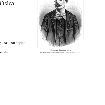
Música
.
lgunas con copias
erente.