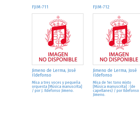
FJIM-711
FJIM-712
Jimeno de Lerma, José
Jimeno de Lerma, José
Ildefonso
Ildefonso
Misa a tres voces y pequeña
Misa de 1er. tono mixto
orquesta [Música manuscrita]
[Música manuscrita] : (de
/ por J. Ildefonso Jimeno.
capellanes) / por Ildefonso
Jimeno.