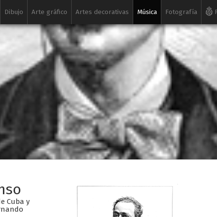
Dibujo
Arte gráfico
Artes decorativas
Música
Fotografía
R
onso
de Cuba y
ernando