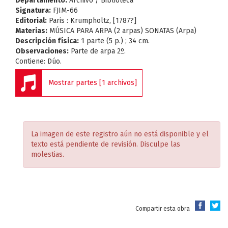
Departamento:
Archivo / Biblioteca
Signatura:
FJIM-66
Editorial:
Paris : Krumpholtz, [1787?]
Materias:
MÚSICA PARA ARPA (2 arpas) SONATAS (Arpa)
Descripción física:
1 parte (5 p.) ; 34 cm.
Observaciones:
Parte de arpa 2º.
Contiene: Dúo.
Mostrar partes [1 archivos]
FJIM-667 [PDF - 26.5 MB]
La imagen de este registro aún no está disponible y el
texto está pendiente de revisión. Disculpe las
molestias.
Compartir esta obra