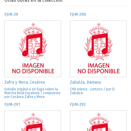
Otras obras en la colección
FJIM-29
FJIM-290
Zafra y Mora, Cesárea
Zabalza, Dámaso
Estudio orgánico en fuga sobre la
Chit ederra : zortzico / por D.
Marcha Real Española / compuesto
Zabalza.
por Cesárea Zafra y Mora.
FJIM-291
FJIM-292